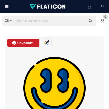
0
Сохранить