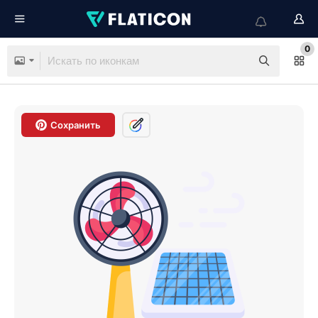
0
Сохранить