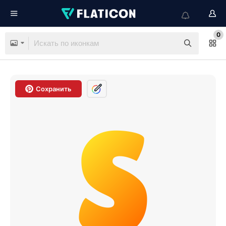
0
Сохранить