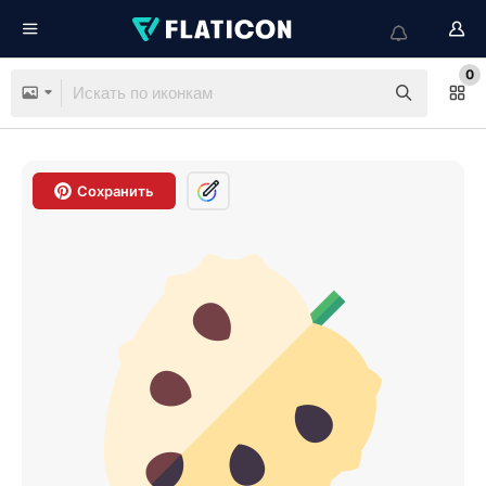
0
Сохранить