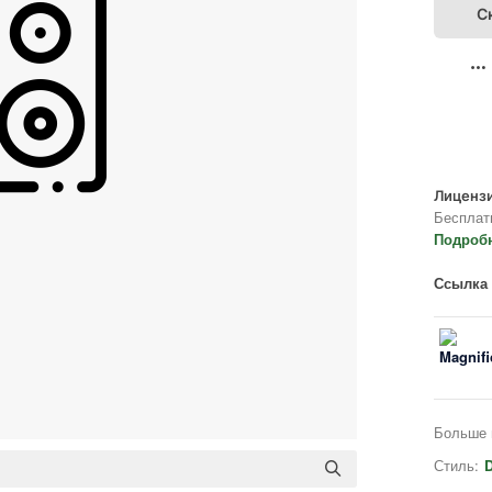
С
Лицензи
Бесплат
Подроб
Ссылка 
Больше 
Стиль:
D