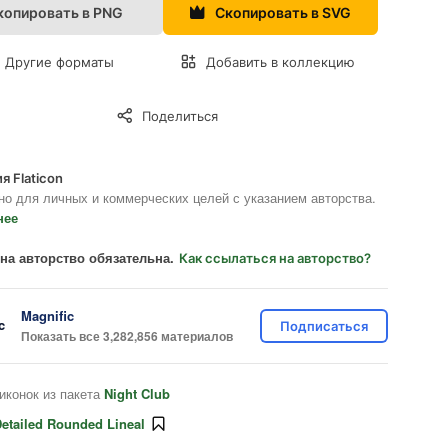
копировать в PNG
Скопировать в SVG
Другие форматы
Добавить в коллекцию
Поделиться
я Flaticon
но для личных и коммерческих целей с указанием авторства.
нее
на авторство обязательна.
Как ссылаться на авторство?
Magnific
Подписаться
Показать все 3,282,856 материалов
иконок из пакета
Night Club
etailed Rounded Lineal