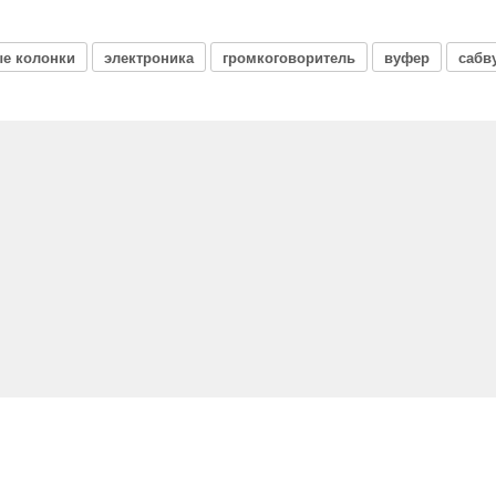
е колонки
электроника
громкоговоритель
вуфер
сабв