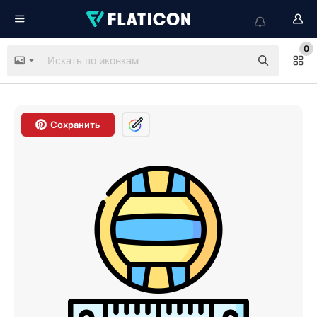
0
Сохранить