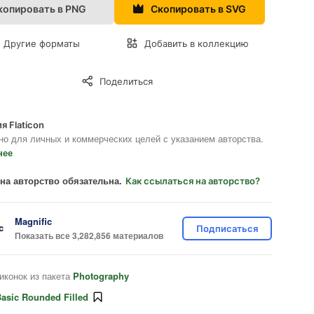
копировать в PNG
Скопировать в SVG
Другие форматы
Добавить в коллекцию
Поделиться
я Flaticon
но для личных и коммерческих целей с указанием авторства.
нее
на авторство обязательна.
Как ссылаться на авторство?
Magnific
Подписаться
Показать все 3,282,856 материалов
иконок из пакета
Photography
asic Rounded Filled