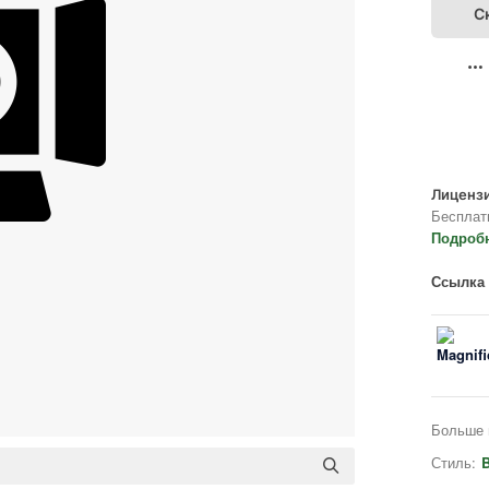
С
Лицензи
Бесплат
Подроб
Ссылка 
Больше 
Стиль:
B