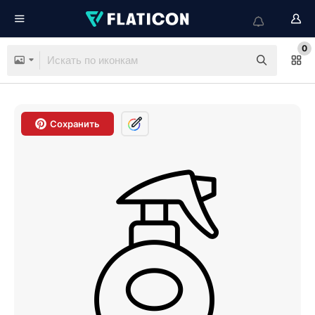
0
Сохранить