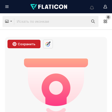
0
Сохранить