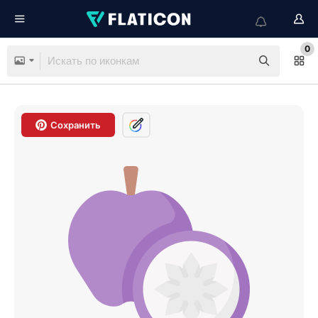
0
Сохранить