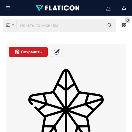
0
Сохранить