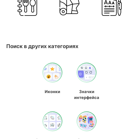
Поиск в других категориях
Иконки
Значки
интерфейса