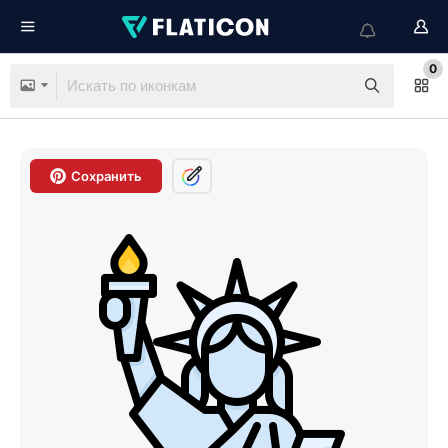
0
Сохранить