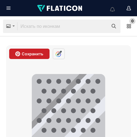
0
Сохранить