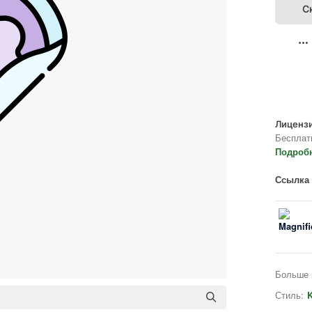
С
Лицензи
Бесплат
Подроб
Ссылка 
Больше 
Стиль:
K