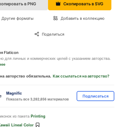
копировать в PNG
Скопировать в SVG
Другие форматы
Добавить в коллекцию
Поделиться
я Flaticon
но для личных и коммерческих целей с указанием авторства.
нее
на авторство обязательна.
Как ссылаться на авторство?
Magnific
Подписаться
Показать все 3,282,856 материалов
иконок из пакета
Printing
awaii Lineal Color