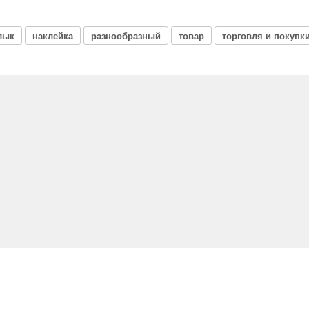
лык
наклейка
разнообразный
товар
торговля и покупк