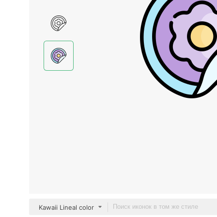
Kawaii Lineal color