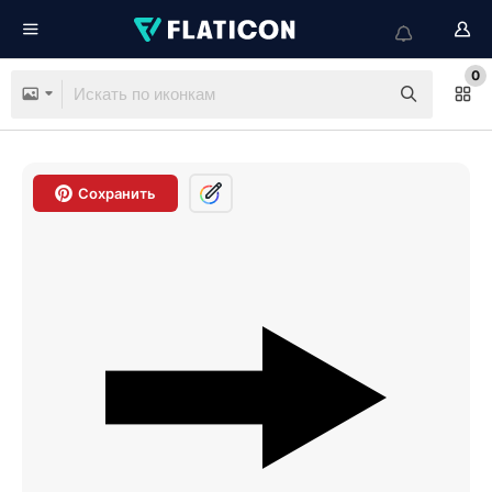
0
Сохранить