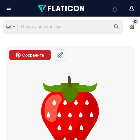
0
Сохранить