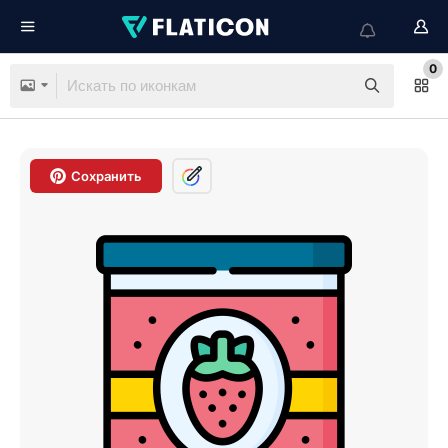
0
Сохранить