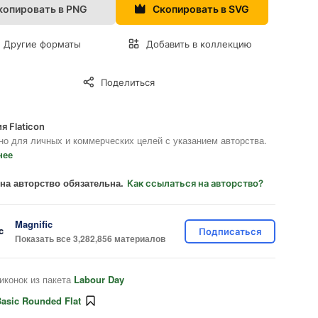
копировать в PNG
Скопировать в SVG
Другие форматы
Добавить в коллекцию
Поделиться
я Flaticon
но для личных и коммерческих целей с указанием авторства.
нее
на авторство обязательна.
Как ссылаться на авторство?
Magnific
Подписаться
Показать все 3,282,856 материалов
иконок из пакета
Labour Day
asic Rounded Flat