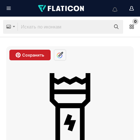
0
Сохранить