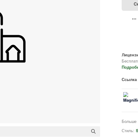
С
Лицензи
Бесплат
Подроб
Ссылка 
Больше 
Стиль:
S