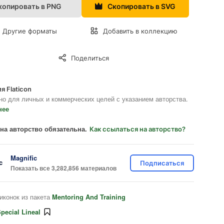
копировать в PNG
Скопировать в SVG
Другие форматы
Добавить в коллекцию
Поделиться
я Flaticon
но для личных и коммерческих целей с указанием авторства.
нее
на авторство обязательна.
Как ссылаться на авторство?
Magnific
Подписаться
Показать все 3,282,856 материалов
иконок из пакета
Mentoring And Training
pecial Lineal