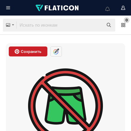
0
Сохранить