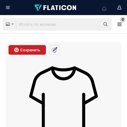
0
Сохранить