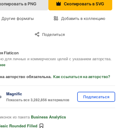
копировать в PNG
Скопировать в SVG
Другие форматы
Добавить в коллекцию
Поделиться
я Flaticon
но для личных и коммерческих целей с указанием авторства.
нее
на авторство обязательна.
Как ссылаться на авторство?
Magnific
Подписаться
Показать все 3,282,856 материалов
иконок из пакета
Business Analytics
asic Rounded Filled