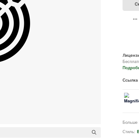
С
Лицензи
Бесплат
Подроб
Ссылка 
Больше 
Стиль:
B