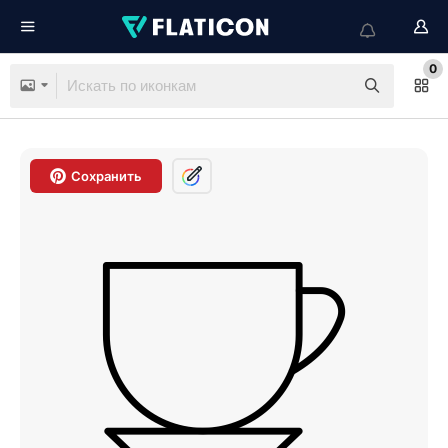
0
Сохранить