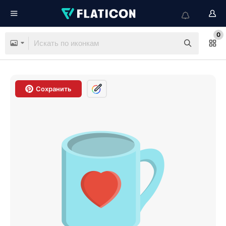
0
Сохранить