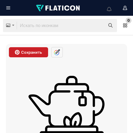
0
Сохранить