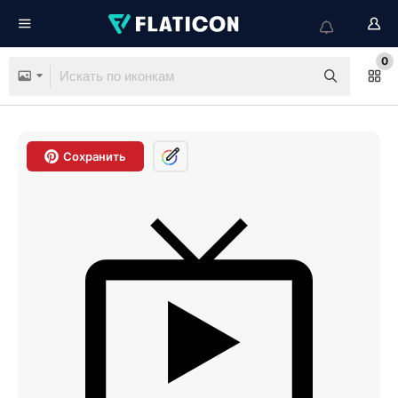
0
Сохранить