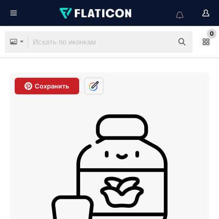
0
Сохранить