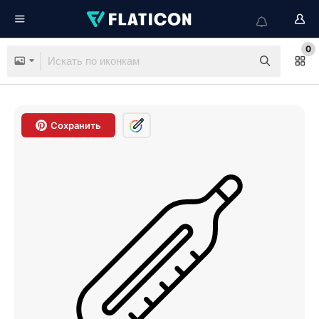
0
Сохранить