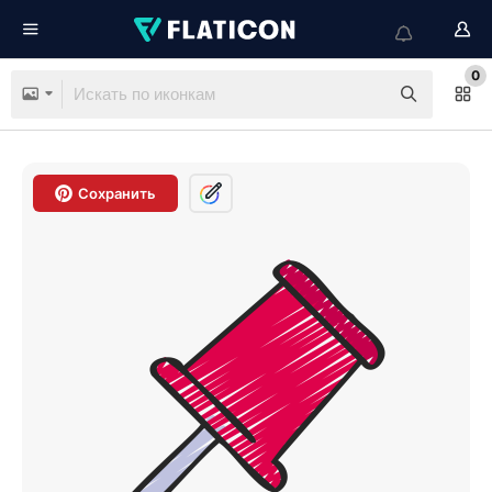
0
Сохранить