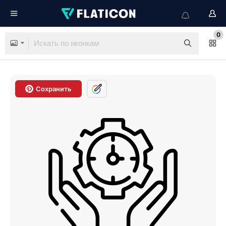
0
Сохранить