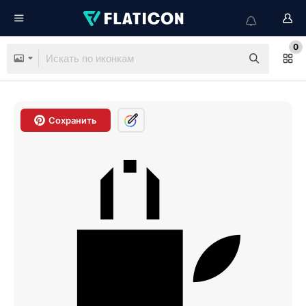
0
Сохранить