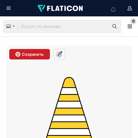
0
Сохранить