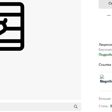
С
Лицензи
Бесплат
Подроб
Ссылка 
Больше 
Стиль:
B