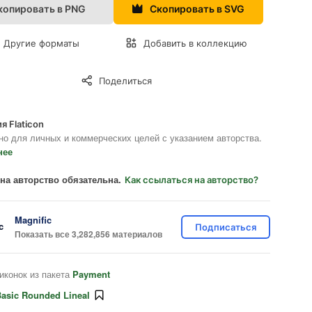
копировать в PNG
Скопировать в SVG
Другие форматы
Добавить в коллекцию
Поделиться
я Flaticon
но для личных и коммерческих целей с указанием авторства.
нее
на авторство обязательна.
Как ссылаться на авторство?
Magnific
Подписаться
Показать все 3,282,856 материалов
иконок из пакета
Payment
asic Rounded Lineal