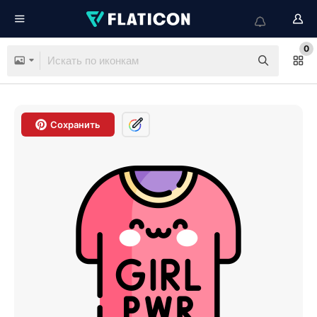
0
Сохранить