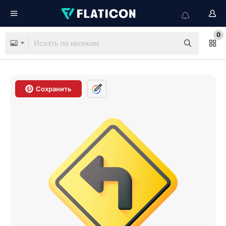
0
Сохранить