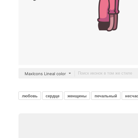
MaxIcons Lineal color
любовь
сердце
женщины
печальный
несча