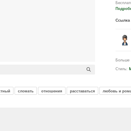
Бесплат
Подроб
Ссылка 
Больше 
Стиль:
M
стный
сломать
отношения
расставаться
любовь и ром