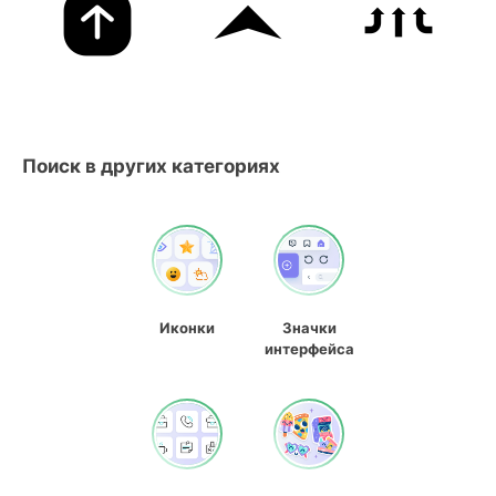
Поиск в других категориях
Иконки
Значки
интерфейса