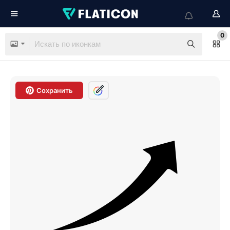
0
Сохранить