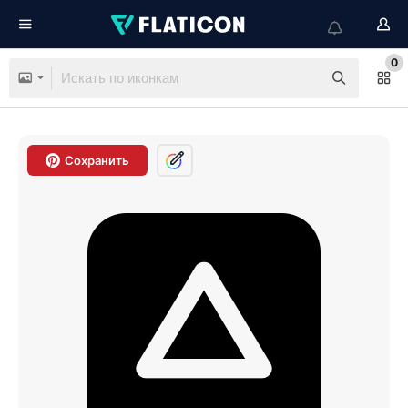
0
Сохранить