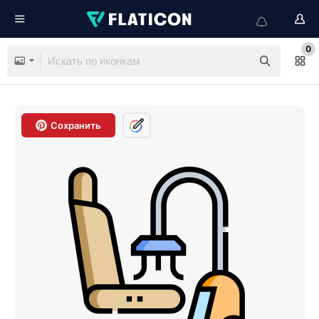
0
Сохранить