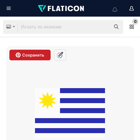
0
Сохранить