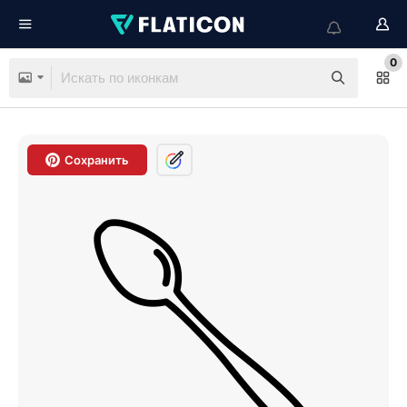
0
Сохранить