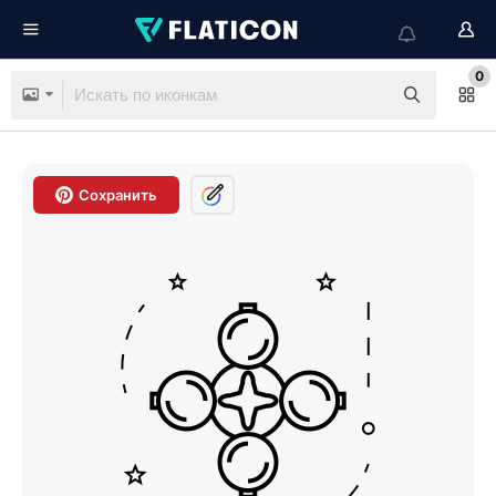
0
Сохранить