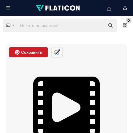
0
Сохранить