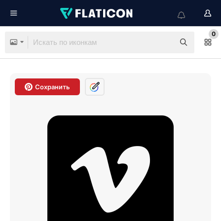
0
Сохранить