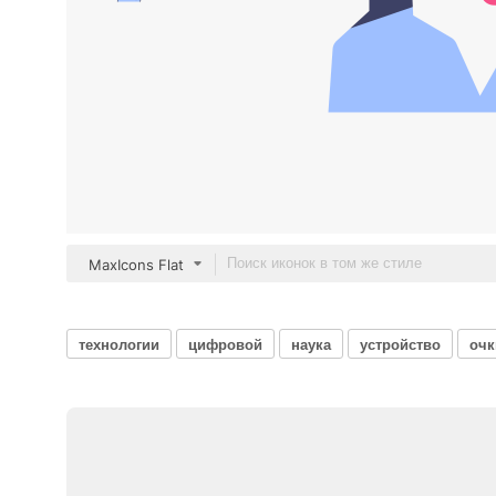
MaxIcons Flat
технологии
цифровой
наука
устройство
очк