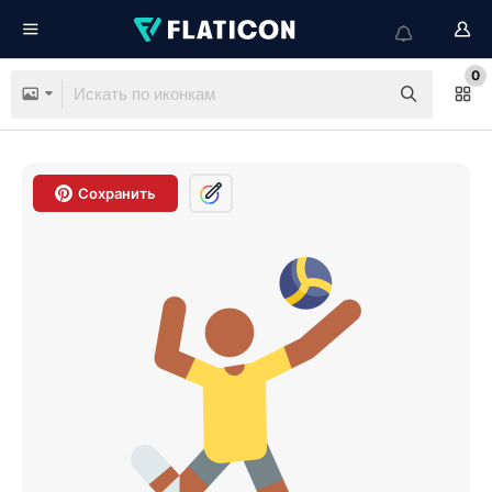
0
Сохранить