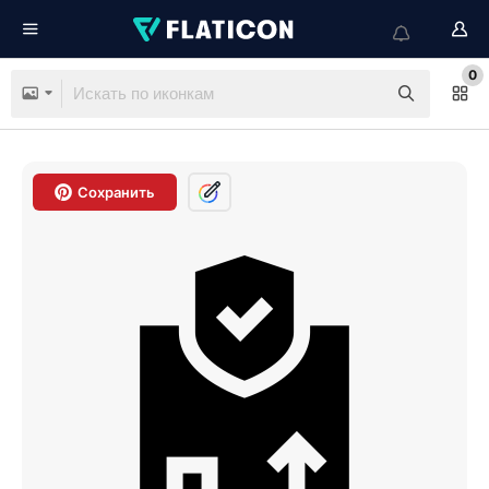
0
Сохранить