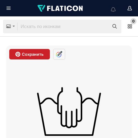
0
Сохранить