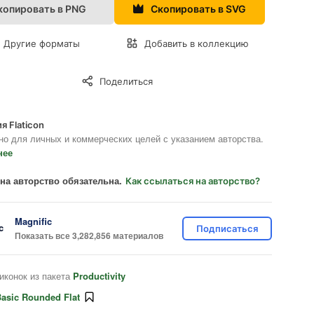
копировать в PNG
Скопировать в SVG
Другие форматы
Добавить в коллекцию
Поделиться
я Flaticon
но для личных и коммерческих целей с указанием авторства.
нее
на авторство обязательна.
Как ссылаться на авторство?
Magnific
Подписаться
Показать все 3,282,856 материалов
иконок из пакета
Productivity
asic Rounded Flat